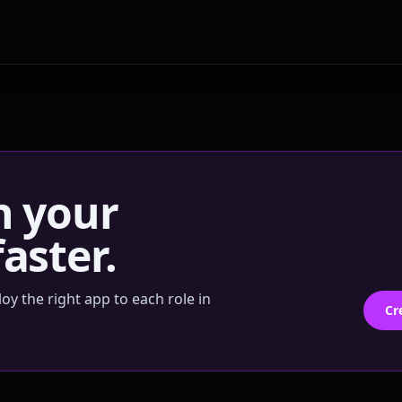
n your
aster.
y the right app to each role in
Cr