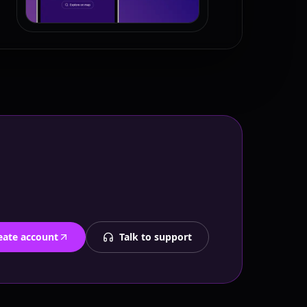
eate account
Talk to support