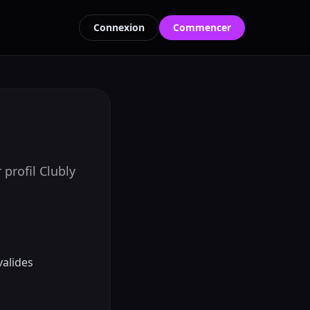
Connexion
Commencer
profil Clubly
valides