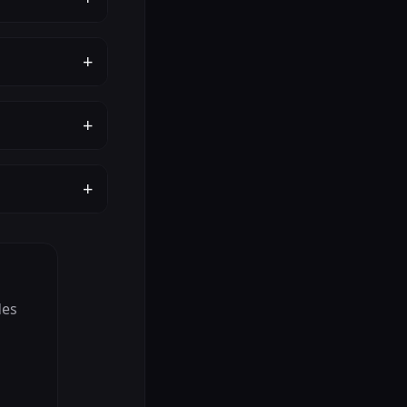
+
+
+
des