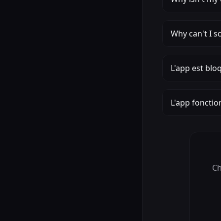
Why can't I s
L'app est blo
L'app fonction
Ch