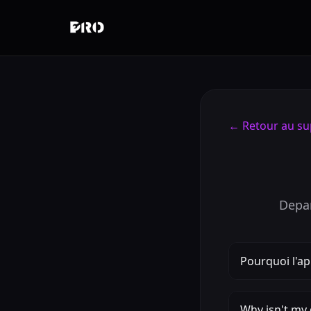
←
Retour au su
Depan
Pourquoi l'a
Why isn't my 